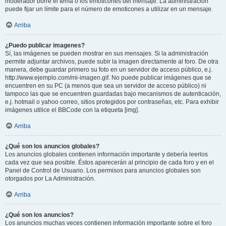
moderador borre el tema o los emoticones del mensaje. La administración
puede fijar un límite para el número de emoticones a utilizar en un mensaje.
Arriba
¿Puedo publicar imagenes?
Sí, las imágenes se pueden mostrar en sus mensajes. Si la administración
permite adjuntar archivos, puede subir la imagen directamente al foro. De otra
manera, debe guardar primero su foto en un servidor de acceso público, e.j.
http://www.ejemplo.com/mi-imagen.gif. No puede publicar imágenes que se
encuentren en su PC (a menos que sea un servidor de acceso público) ni
tampoco las que se encuentren guardadas bajo mecanismos de autenticación,
e.j. hotmail o yahoo correo, sitios protegidos por contraseñas, etc. Para exhibir
imágenes utilice el BBCode con la etiqueta [img].
Arriba
¿Qué son los anuncios globales?
Los anuncios globales contienen información importante y debería leerlos
cada vez que sea posible. Éstos aparecerán al principio de cada foro y en el
Panel de Control de Usuario. Los permisos para anuncios globales son
otorgados por La Administración.
Arriba
¿Qué son los anuncios?
Los anuncios muchas veces contienen información importante sobre el foro