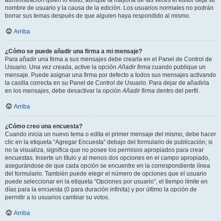
administración quién lo editó, aunque la mayoría de las veces el editor deja su
nombre de usuario y la causa de la edición. Los usuarios normales no podrán
borrar sus temas después de que alguien haya respondido al mismo.
Arriba
¿Cómo se puede añadir una firma a mi mensaje?
Para añadir una firma a sus mensajes debe crearla en el Panel de Control de
Usuario. Una vez creada, active la opción
Añadir firma
cuando publique un
mensaje. Puede asignar una firma por defecto a todos sus mensajes activando
la casilla correcta en su Panel de Control de Usuario. Para dejar de añadirla
en los mensajes, debe desactivar la opción
Añadir firma
dentro del perfil.
Arriba
¿Cómo creo una encuesta?
Cuando inicia un nuevo tema o edita el primer mensaje del mismo, debe hacer
clic en la etiqueta “Agregar Encuesta” debajo del formulario de publicación; si
no la visualiza, significa que no posee los permisos apropiados para crear
encuestas. Inserte un título y al menos dos opciones en el campo apropiado,
asegurándose de que cada opción se encuentre en la correspondiente línea
del formulario. También puede elegir el número de opciones que el usuario
puede seleccionar en la etiqueta “Opciones por usuario”, el tiempo límite en
días para la encuesta (0 para duración infinita) y por último la opción de
permitir a lo usuarios cambiar su votos.
Arriba