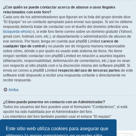
¿Con quién se puede contactar acerca de abusos o usos ilegales
relacionados con este foro?
Cada uno de los administradores que figuran en la lista del grupo donde dice
“El Equipo” es un contacto apropiado para enviar sus quejas. Si así no obtiene
respuesta debería tratar de contactar con el dueño del dominio (efectúe una
búsqueda whois
) o, si este foro tiene correo sobre un dominio gratuito (Yahoo!,
gmail.com, hotmail.com, etc.), al departamento o administración de abusos de
ese servicio. Por favor, tenga en cuenta que phpBB Limited
carece de
cualquier tipo de control
y no puede ser de ninguna manera responsable
sobre cómo, dónde o por quién es usado este sistema de foros. No tiene
ningún sentido contactar con phpBB Limited en relación a asuntos legales
(difamación, responsabilidad, deformación de comentarios, etc.) que no sean
con respecto al sitio phpbb.com o la discreción misma del software phpBB. Si
envia un correo a phpBB Limited
respecto del uso de terceras partes
de este
software esté dispuesto a recibir una respuesta cortante o directamente no
recibir respuesta.
Arriba
¿Cómo puedo ponerme en contacto con un Administrador?
Todos los usuarios del foro pueden usar el formulario “Contáctenos”, si está
opción ha sido habilitada por el Administrador del foro.
Los miembros del foro también pueden usar el enlace “El equipo”.
Arriba
Este sitio web utiliza cookies para asegurar que
obtenga la mejor experiencia en nuestro sitio