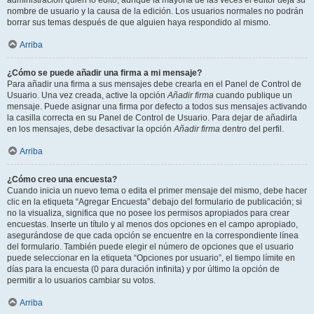
administración quién lo editó, aunque la mayoría de las veces el editor deja su
nombre de usuario y la causa de la edición. Los usuarios normales no podrán
borrar sus temas después de que alguien haya respondido al mismo.
Arriba
¿Cómo se puede añadir una firma a mi mensaje?
Para añadir una firma a sus mensajes debe crearla en el Panel de Control de
Usuario. Una vez creada, active la opción
Añadir firma
cuando publique un
mensaje. Puede asignar una firma por defecto a todos sus mensajes activando
la casilla correcta en su Panel de Control de Usuario. Para dejar de añadirla
en los mensajes, debe desactivar la opción
Añadir firma
dentro del perfil.
Arriba
¿Cómo creo una encuesta?
Cuando inicia un nuevo tema o edita el primer mensaje del mismo, debe hacer
clic en la etiqueta “Agregar Encuesta” debajo del formulario de publicación; si
no la visualiza, significa que no posee los permisos apropiados para crear
encuestas. Inserte un título y al menos dos opciones en el campo apropiado,
asegurándose de que cada opción se encuentre en la correspondiente línea
del formulario. También puede elegir el número de opciones que el usuario
puede seleccionar en la etiqueta “Opciones por usuario”, el tiempo límite en
días para la encuesta (0 para duración infinita) y por último la opción de
permitir a lo usuarios cambiar su votos.
Arriba