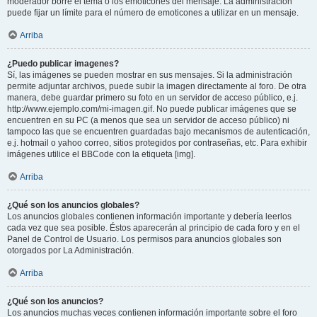
moderador borre el tema o los emoticones del mensaje. La administración
puede fijar un límite para el número de emoticones a utilizar en un mensaje.
Arriba
¿Puedo publicar imagenes?
Sí, las imágenes se pueden mostrar en sus mensajes. Si la administración
permite adjuntar archivos, puede subir la imagen directamente al foro. De otra
manera, debe guardar primero su foto en un servidor de acceso público, e.j.
http://www.ejemplo.com/mi-imagen.gif. No puede publicar imágenes que se
encuentren en su PC (a menos que sea un servidor de acceso público) ni
tampoco las que se encuentren guardadas bajo mecanismos de autenticación,
e.j. hotmail o yahoo correo, sitios protegidos por contraseñas, etc. Para exhibir
imágenes utilice el BBCode con la etiqueta [img].
Arriba
¿Qué son los anuncios globales?
Los anuncios globales contienen información importante y debería leerlos
cada vez que sea posible. Éstos aparecerán al principio de cada foro y en el
Panel de Control de Usuario. Los permisos para anuncios globales son
otorgados por La Administración.
Arriba
¿Qué son los anuncios?
Los anuncios muchas veces contienen información importante sobre el foro