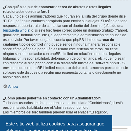
¿Con quién se puede contactar acerca de abusos o usos ilegales
relacionados con este foro?
Cada uno de los administradores que figuran en la lista del grupo donde dice
“El Equipo” es un contacto apropiado para enviar sus quejas. Si así no obtiene
respuesta debería tratar de contactar con el dueño del dominio (efectúe una
búsqueda whois
) o, si este foro tiene correo sobre un dominio gratuito (Yahoo!,
gmail.com, hotmail.com, etc.), al departamento o administración de abusos de
ese servicio. Por favor, tenga en cuenta que phpBB Limited
carece de
cualquier tipo de control
y no puede ser de ninguna manera responsable
sobre cómo, dónde o por quién es usado este sistema de foros. No tiene
ningún sentido contactar con phpBB Limited en relación a asuntos legales
(difamación, responsabilidad, deformación de comentarios, etc.) que no sean
con respecto al sitio phpbb.com o la discreción misma del software phpBB. Si
envia un correo a phpBB Limited
respecto del uso de terceras partes
de este
software esté dispuesto a recibir una respuesta cortante o directamente no
recibir respuesta.
Arriba
¿Cómo puedo ponerme en contacto con un Administrador?
Todos los usuarios del foro pueden usar el formulario “Contáctenos”, si está
opción ha sido habilitada por el Administrador del foro.
Los miembros del foro también pueden usar el enlace “El equipo”.
Arriba
Este sitio web utiliza cookies para asegurar que
obtenga la mejor experiencia en nuestro sitio