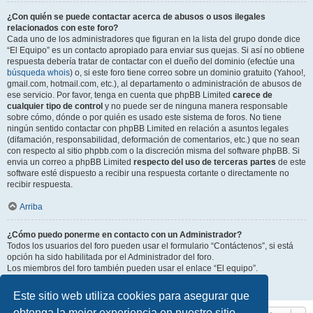
¿Con quién se puede contactar acerca de abusos o usos ilegales
relacionados con este foro?
Cada uno de los administradores que figuran en la lista del grupo donde dice
“El Equipo” es un contacto apropiado para enviar sus quejas. Si así no obtiene
respuesta debería tratar de contactar con el dueño del dominio (efectúe una
búsqueda whois
) o, si este foro tiene correo sobre un dominio gratuito (Yahoo!,
gmail.com, hotmail.com, etc.), al departamento o administración de abusos de
ese servicio. Por favor, tenga en cuenta que phpBB Limited
carece de
cualquier tipo de control
y no puede ser de ninguna manera responsable
sobre cómo, dónde o por quién es usado este sistema de foros. No tiene
ningún sentido contactar con phpBB Limited en relación a asuntos legales
(difamación, responsabilidad, deformación de comentarios, etc.) que no sean
con respecto al sitio phpbb.com o la discreción misma del software phpBB. Si
envia un correo a phpBB Limited
respecto del uso de terceras partes
de este
software esté dispuesto a recibir una respuesta cortante o directamente no
recibir respuesta.
Arriba
¿Cómo puedo ponerme en contacto con un Administrador?
Todos los usuarios del foro pueden usar el formulario “Contáctenos”, si está
opción ha sido habilitada por el Administrador del foro.
Los miembros del foro también pueden usar el enlace “El equipo”.
Arriba
Este sitio web utiliza cookies para asegurar que
obtenga la mejor experiencia en nuestro sitio