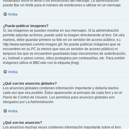
moderador borre el tema o los emoticones del mensaje. La administración
puede fijar un límite para el número de emoticones a utilizar en un mensaje.
Arriba
¿Puedo publicar imagenes?
Sí, las imágenes se pueden mostrar en sus mensajes. Si la administración
permite adjuntar archivos, puede subir la imagen directamente al foro. De otra
manera, debe guardar primero su foto en un servidor de acceso público, e.j.
http://www.ejemplo.com/mi-imagen.gif. No puede publicar imágenes que se
encuentren en su PC (a menos que sea un servidor de acceso público) ni
tampoco las que se encuentren guardadas bajo mecanismos de autenticación,
e.j. hotmail o yahoo correo, sitios protegidos por contraseñas, etc. Para exhibir
imágenes utilice el BBCode con la etiqueta [img].
Arriba
¿Qué son los anuncios globales?
Los anuncios globales contienen información importante y debería leerlos
cada vez que sea posible. Éstos aparecerán al principio de cada foro y en el
Panel de Control de Usuario. Los permisos para anuncios globales son
otorgados por La Administración.
Arriba
¿Qué son los anuncios?
Los anuncios muchas veces contienen información importante sobre el foro