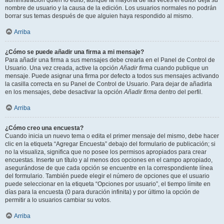
administración quién lo editó, aunque la mayoría de las veces el editor deja su
nombre de usuario y la causa de la edición. Los usuarios normales no podrán
borrar sus temas después de que alguien haya respondido al mismo.
Arriba
¿Cómo se puede añadir una firma a mi mensaje?
Para añadir una firma a sus mensajes debe crearla en el Panel de Control de
Usuario. Una vez creada, active la opción
Añadir firma
cuando publique un
mensaje. Puede asignar una firma por defecto a todos sus mensajes activando
la casilla correcta en su Panel de Control de Usuario. Para dejar de añadirla
en los mensajes, debe desactivar la opción
Añadir firma
dentro del perfil.
Arriba
¿Cómo creo una encuesta?
Cuando inicia un nuevo tema o edita el primer mensaje del mismo, debe hacer
clic en la etiqueta “Agregar Encuesta” debajo del formulario de publicación; si
no la visualiza, significa que no posee los permisos apropiados para crear
encuestas. Inserte un título y al menos dos opciones en el campo apropiado,
asegurándose de que cada opción se encuentre en la correspondiente línea
del formulario. También puede elegir el número de opciones que el usuario
puede seleccionar en la etiqueta “Opciones por usuario”, el tiempo límite en
días para la encuesta (0 para duración infinita) y por último la opción de
permitir a lo usuarios cambiar su votos.
Arriba