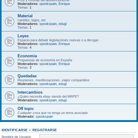
Pros y contras del abstencionismo
Moderadores:
spookspain
,
Enrique
Temas:
1
Material
carteles, logos, etc
Moderadores:
spookspain
,
edugi
Temas:
1
Leyes
Espacio para debatir legislaciones nuevas o a derogar
Moderadores:
spookspain
,
Enrique
Temas:
4
Economia
Propuestas de economía en España
Moderadores:
spookspain
,
Enrique
Temas:
3
Quedadas
Reuniones, manifestaciones, viajes compartidos
Moderadores:
spookspain
,
edugi
Intercambios
¿Quien necesita ebay siendo del MRPE?
Moderadores:
spookspain
,
edugi
Off topic
Cualquier cosa que no tenga un tema asociado
Moderador:
spookspain
IDENTIFICARSE
•
REGISTRARSE
Nombre de Usuario: