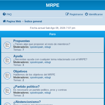
MRPE
FAQ
Registrarse
Identificarse
Pagina Web
Índice general
Fecha actual Sab Ago 08, 2026 7:07 pm
Foro
Propuestas
¿Tienes algo que proponer al resto de miembros?
Moderadores:
spookspain
,
edugi
Temas:
7
Ayuda
¿Necesitas ayuda con cualquier tema relacionado con el MRPE?
Moderadores:
spookspain
,
edugi
Temas:
3
Objetivos
Hablemos de los objetivos del MRPE
Moderadores:
spookspain
,
edugi
Temas:
2
¿Partido politico?
Es necesario un partido politico, pros y contras
Moderadores:
spookspain
,
edugi
Temas:
2
¿Abstencionismo?