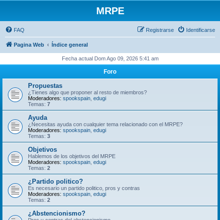
MRPE
FAQ
Registrarse
Identificarse
Pagina Web
Índice general
Fecha actual Dom Ago 09, 2026 5:41 am
Foro
Propuestas
¿Tienes algo que proponer al resto de miembros?
Moderadores:
spookspain
,
edugi
Temas:
7
Ayuda
¿Necesitas ayuda con cualquier tema relacionado con el MRPE?
Moderadores:
spookspain
,
edugi
Temas:
3
Objetivos
Hablemos de los objetivos del MRPE
Moderadores:
spookspain
,
edugi
Temas:
2
¿Partido politico?
Es necesario un partido politico, pros y contras
Moderadores:
spookspain
,
edugi
Temas:
2
¿Abstencionismo?