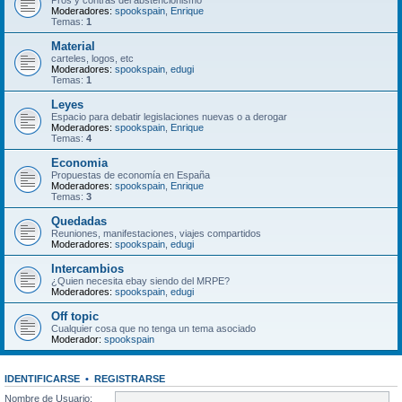
Pros y contras del abstencionismo
Moderadores:
spookspain
,
Enrique
Temas:
1
Material
carteles, logos, etc
Moderadores:
spookspain
,
edugi
Temas:
1
Leyes
Espacio para debatir legislaciones nuevas o a derogar
Moderadores:
spookspain
,
Enrique
Temas:
4
Economia
Propuestas de economía en España
Moderadores:
spookspain
,
Enrique
Temas:
3
Quedadas
Reuniones, manifestaciones, viajes compartidos
Moderadores:
spookspain
,
edugi
Intercambios
¿Quien necesita ebay siendo del MRPE?
Moderadores:
spookspain
,
edugi
Off topic
Cualquier cosa que no tenga un tema asociado
Moderador:
spookspain
IDENTIFICARSE
•
REGISTRARSE
Nombre de Usuario: