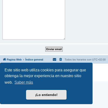
Pagina Web
Índice general
Todos los horarios son
UTC+02:00
Desarrollado por
phpBB
® Forum Software © phpBB Limited
Este sitio web utiliza cookies para asegurar que
Traducción al español por
phpBB España
obtenga la mejor experiencia en nuestro sitio
Privacidad
|
Condiciones
web.
Saber más
¡Lo entiendo!