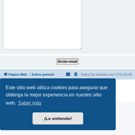
Pagina Web
Índice general
Todos los horarios son
UTC+02:00
Desarrollado por
phpBB
® Forum Software © phpBB Limited
Este sitio web utiliza cookies para asegurar que
Traducción al español por
phpBB España
obtenga la mejor experiencia en nuestro sitio
Privacidad
|
Condiciones
web.
Saber más
¡Lo entiendo!