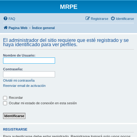
MRPE
FAQ
Registrarse
Identificarse
Pagina Web
Índice general
El administrador del sitio requiere que esté registrado y se
haya identificado para ver perfiles.
Nombre de Usuario:
Contraseña:
Olvidé mi contraseña
Reenviar email de activación
Recordar
Ocultar mi estado de conexión en esta sesión
REGISTRARSE
Para autenticarse debe estar registrado. Registrarse tomará solo unos pocos