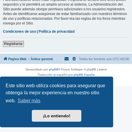
segundos y le permitirá un amplio acceso al sistema. La Administración del
Sitio puede además otorgar permisos adicionales a los usuarios registrados.
Antes de identificarse asegúrese de estar familiarizado con nuestros términos
de uso y políticas relacionadas. Por favor lea las reglas de los foros mientras
navega por el Sitio.
Condiciones de uso
|
Política de privacidad
Registrarse
Pagina Web
Índice general
Todos los horarios son
UTC+02:00
Desarrollado por
phpBB
® Forum Software © phpBB Limited
Traducción al español por
phpBB España
Privacidad
|
Condiciones
Este sitio web utiliza cookies para asegurar que
obtenga la mejor experiencia en nuestro sitio
web.
Saber más
¡Lo entiendo!