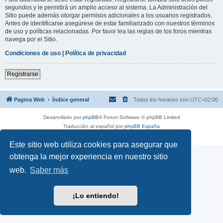
segundos y le permitirá un amplio acceso al sistema. La Administración del
Sitio puede además otorgar permisos adicionales a los usuarios registrados.
Antes de identificarse asegúrese de estar familiarizado con nuestros términos
de uso y políticas relacionadas. Por favor lea las reglas de los foros mientras
navega por el Sitio.
Condiciones de uso
|
Política de privacidad
Registrarse
Pagina Web
Índice general
Todos los horarios son
UTC+02:00
Desarrollado por
phpBB
® Forum Software © phpBB Limited
Traducción al español por
phpBB España
Privacidad
|
Condiciones
Este sitio web utiliza cookies para asegurar que
obtenga la mejor experiencia en nuestro sitio
web.
Saber más
¡Lo entiendo!