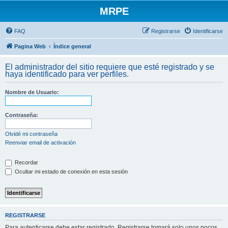
MRPE
FAQ
Registrarse
Identificarse
Pagina Web
Índice general
El administrador del sitio requiere que esté registrado y se
haya identificado para ver perfiles.
Nombre de Usuario:
Contraseña:
Olvidé mi contraseña
Reenviar email de activación
Recordar
Ocultar mi estado de conexión en esta sesión
REGISTRARSE
Para autenticarse debe estar registrado. Registrarse tomará solo unos pocos