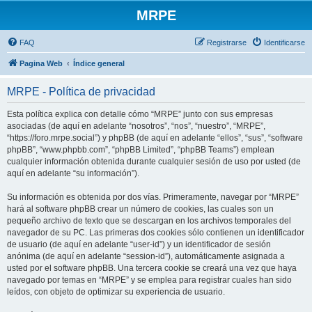
MRPE
FAQ
Registrarse
Identificarse
Pagina Web
Índice general
MRPE - Política de privacidad
Esta política explica con detalle cómo “MRPE” junto con sus empresas
asociadas (de aquí en adelante “nosotros”, “nos”, “nuestro”, “MRPE”,
“https://foro.mrpe.social”) y phpBB (de aquí en adelante “ellos”, “sus”, “software
phpBB”, “www.phpbb.com”, “phpBB Limited”, “phpBB Teams”) emplean
cualquier información obtenida durante cualquier sesión de uso por usted (de
aquí en adelante “su información”).
Su información es obtenida por dos vías. Primeramente, navegar por “MRPE”
hará al software phpBB crear un número de cookies, las cuales son un
pequeño archivo de texto que se descargan en los archivos temporales del
navegador de su PC. Las primeras dos cookies sólo contienen un identificador
de usuario (de aquí en adelante “user-id”) y un identificador de sesión
anónima (de aquí en adelante “session-id”), automáticamente asignada a
usted por el software phpBB. Una tercera cookie se creará una vez que haya
navegado por temas en “MRPE” y se emplea para registrar cuales han sido
leídos, con objeto de optimizar su experiencia de usuario.