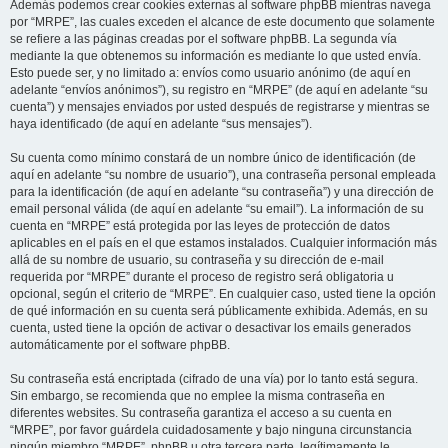
Además podemos crear cookies externas al software phpBB mientras navega
por “MRPE”, las cuales exceden el alcance de este documento que solamente
se refiere a las páginas creadas por el software phpBB. La segunda vía
mediante la que obtenemos su información es mediante lo que usted envía.
Esto puede ser, y no limitado a: envíos como usuario anónimo (de aquí en
adelante “envíos anónimos”), su registro en “MRPE” (de aquí en adelante “su
cuenta”) y mensajes enviados por usted después de registrarse y mientras se
haya identificado (de aquí en adelante “sus mensajes”).
Su cuenta como mínimo constará de un nombre único de identificación (de
aquí en adelante “su nombre de usuario”), una contraseña personal empleada
para la identificación (de aquí en adelante “su contraseña”) y una dirección de
email personal válida (de aquí en adelante “su email”). La información de su
cuenta en “MRPE” está protegida por las leyes de protección de datos
aplicables en el país en el que estamos instalados. Cualquier información más
allá de su nombre de usuario, su contraseña y su dirección de e-mail
requerida por “MRPE” durante el proceso de registro será obligatoria u
opcional, según el criterio de “MRPE”. En cualquier caso, usted tiene la opción
de qué información en su cuenta será públicamente exhibida. Además, en su
cuenta, usted tiene la opción de activar o desactivar los emails generados
automáticamente por el software phpBB.
Su contraseña está encriptada (cifrado de una vía) por lo tanto está segura.
Sin embargo, se recomienda que no emplee la misma contraseña en
diferentes websites. Su contraseña garantiza el acceso a su cuenta en
“MRPE”, por favor guárdela cuidadosamente y bajo ninguna circunstancia
ningún miembro “MRPE”, phpBB u otra tercera parte, legítimamente le