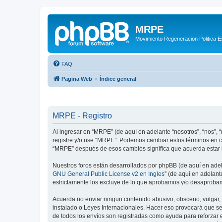
MRPE
Movimiento Regeneracion Politica 
FAQ
Pagina Web
Índice general
MRPE - Registro
Al ingresar en “MRPE” (de aquí en adelante “nosotros”, “nos”, “
registre y/o use “MRPE”. Podemos cambiar estos términos en cu
“MRPE” después de esos cambios significa que acuerda estar 
Nuestros foros están desarrollados por phpBB (de aquí en adela
GNU General Public License v2 en Ingles
” (de aquí en adelan
estrictamente los excluye de lo que aprobamos y/o desaprobam
Acuerda no enviar ningun contenido abusivo, obsceno, vulgar, 
instalado o Leyes Internacionales. Hacer eso provocará que se
de todos los envíos son registradas como ayuda para reforzar 