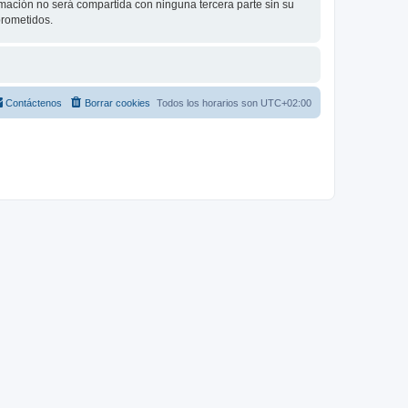
ación no será compartida con ninguna tercera parte sin su
prometidos.
Contáctenos
Borrar cookies
Todos los horarios son
UTC+02:00