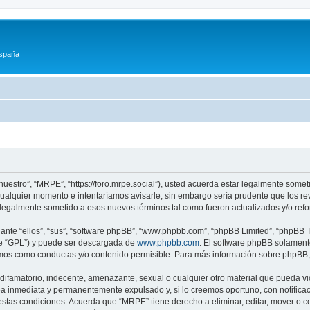
España
nuestro”, “MRPE”, “https://foro.mrpe.social”), usted acuerda estar legalmente someti
alquier momento e intentaríamos avisarle, sin embargo sería prudente que los rev
legalmente sometido a esos nuevos términos tal como fueron actualizados y/o ref
nte “ellos”, “sus”, “software phpBB”, “www.phpbb.com”, “phpBB Limited”, “phpBB Te
te “GPL”) y puede ser descargada de
www.phpbb.com
. El software phpBB solamente
os como conductas y/o contenido permisible. Para más información sobre phpBB, p
difamatorio, indecente, amenazante, sexual o cualquier otro material que pueda vio
a inmediata y permanentemente expulsado y, si lo creemos oportuno, con notificaci
estas condiciones. Acuerda que “MRPE” tiene derecho a eliminar, editar, mover o 