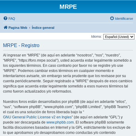
MRPE
FAQ
Identificarse
Pagina Web
Índice general
Idioma:
MRPE - Registro
Al ingresar en “MRPE” (de aquí en adelante “nosotros”, “nos”, “nuestro”,
“MRPE”, “https://foro.mrpe.social”), usted acuerda estar legalmente sometido a
los siguientes términos. En caso contrario por favor no se registre y/o use
“MRPE”. Podemos cambiar estos términos en cualquier momento e
intentaríamos avisarle, sin embargo sería prudente que los revisase por su
cuenta periódicamente. Seguir registrado a “MRPE” después de esos cambios
significa que acuerda estar legalmente sometido a esos nuevos términos tal
como fueron actualizados y/o reformados.
Nuestros foros están desarrollados por phpBB (de aquí en adelante “ellos”,
“sus”, “software phpBB”, “www.phpbb.com”, “phpBB Limited”, “phpBB Teams”)
el cual es una solución de foros liberada bajo la “
GNU General Public License v2 en Ingles
” (de aquí en adelante “GPL”) y
puede ser descargada de
www.phpbb.com
. El software phpBB solamente
facilita discusiones basadas en Internet y la GPL estrictamente los excluye de
lo que aprobamos y/o desaprobamos como conductas y/o contenido