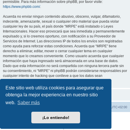
permisible. Para más información sobre phpBB, por favor visite:
https://www.phpbb.com/
.
Acuerda no enviar ningun contenido abusivo, obsceno, vulgar, difamatorio,
indecente, amenazante, sexual o cualquier otro material que pueda violar
cualquier ley de su país, el país donde “MRPE” está instalado o Leyes
Internacionales. Hacer eso provocará que sea inmediata y permanentemente
expulsado y, si lo creemos oportuno, con notificación a su Proveedor de
Servicios de Internet. Las direcciones IP de todos los envíos son registradas
como ayuda para reforzar estas condiciones. Acuerda que “MRPE” tiene
derecho a eliminar, editar, mover o cerrar cualquier tema en cualquier
momento que lo creamos conveniente. Como usuario acuerda que cualquier
información que haya ingresado será almacenada en una base de datos.
Dado que esta información no será compartida con ninguna tercera parte sin
su consentimiento, ni “MRPE” ni phpBB podrán considerarse responsables por
cualquier intento de hacking que conlleve a que los datos sean
comprometidos.
Este sitio web utiliza cookies para asegurar que
obtenga la mejor experiencia en nuestro sitio
web.
Saber más
Pagina Web
Índice general
Todos los horarios son
UTC+02:00
¡Lo entiendo!
Desarrollado por
phpBB
® Forum Software © phpBB Limited
Traducción al español por
phpBB España
Privacidad
|
Condiciones