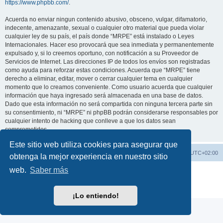
https://www.phpbb.com/
.
Acuerda no enviar ningun contenido abusivo, obsceno, vulgar, difamatorio,
indecente, amenazante, sexual o cualquier otro material que pueda violar
cualquier ley de su país, el país donde “MRPE” está instalado o Leyes
Internacionales. Hacer eso provocará que sea inmediata y permanentemente
expulsado y, si lo creemos oportuno, con notificación a su Proveedor de
Servicios de Internet. Las direcciones IP de todos los envíos son registradas
como ayuda para reforzar estas condiciones. Acuerda que “MRPE” tiene
derecho a eliminar, editar, mover o cerrar cualquier tema en cualquier
momento que lo creamos conveniente. Como usuario acuerda que cualquier
información que haya ingresado será almacenada en una base de datos.
Dado que esta información no será compartida con ninguna tercera parte sin
su consentimiento, ni “MRPE” ni phpBB podrán considerarse responsables por
cualquier intento de hacking que conlleve a que los datos sean
comprometidos.
Este sitio web utiliza cookies para asegurar que
Pagina Web
Índice general
Todos los horarios son
UTC+02:00
obtenga la mejor experiencia en nuestro sitio
web.
Saber más
Desarrollado por
phpBB
® Forum Software © phpBB Limited
Traducción al español por
phpBB España
Privacidad
|
Condiciones
¡Lo entiendo!