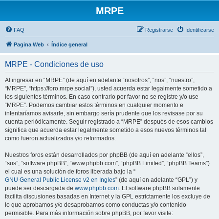
MRPE
FAQ
Registrarse
Identificarse
Pagina Web
Índice general
MRPE - Condiciones de uso
Al ingresar en “MRPE” (de aquí en adelante “nosotros”, “nos”, “nuestro”,
“MRPE”, “https://foro.mrpe.social”), usted acuerda estar legalmente sometido a
los siguientes términos. En caso contrario por favor no se registre y/o use
“MRPE”. Podemos cambiar estos términos en cualquier momento e
intentaríamos avisarle, sin embargo sería prudente que los revisase por su
cuenta periódicamente. Seguir registrado a “MRPE” después de esos cambios
significa que acuerda estar legalmente sometido a esos nuevos términos tal
como fueron actualizados y/o reformados.
Nuestros foros están desarrollados por phpBB (de aquí en adelante “ellos”,
“sus”, “software phpBB”, “www.phpbb.com”, “phpBB Limited”, “phpBB Teams”)
el cual es una solución de foros liberada bajo la “
GNU General Public License v2 en Ingles
” (de aquí en adelante “GPL”) y
puede ser descargada de
www.phpbb.com
. El software phpBB solamente
facilita discusiones basadas en Internet y la GPL estrictamente los excluye de
lo que aprobamos y/o desaprobamos como conductas y/o contenido
permisible. Para más información sobre phpBB, por favor visite: