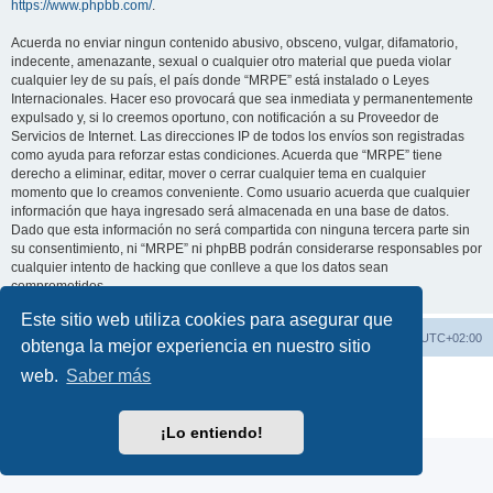
https://www.phpbb.com/
.
Acuerda no enviar ningun contenido abusivo, obsceno, vulgar, difamatorio,
indecente, amenazante, sexual o cualquier otro material que pueda violar
cualquier ley de su país, el país donde “MRPE” está instalado o Leyes
Internacionales. Hacer eso provocará que sea inmediata y permanentemente
expulsado y, si lo creemos oportuno, con notificación a su Proveedor de
Servicios de Internet. Las direcciones IP de todos los envíos son registradas
como ayuda para reforzar estas condiciones. Acuerda que “MRPE” tiene
derecho a eliminar, editar, mover o cerrar cualquier tema en cualquier
momento que lo creamos conveniente. Como usuario acuerda que cualquier
información que haya ingresado será almacenada en una base de datos.
Dado que esta información no será compartida con ninguna tercera parte sin
su consentimiento, ni “MRPE” ni phpBB podrán considerarse responsables por
cualquier intento de hacking que conlleve a que los datos sean
comprometidos.
Este sitio web utiliza cookies para asegurar que
Pagina Web
Índice general
Todos los horarios son
UTC+02:00
obtenga la mejor experiencia en nuestro sitio
web.
Saber más
Desarrollado por
phpBB
® Forum Software © phpBB Limited
Traducción al español por
phpBB España
Privacidad
|
Condiciones
¡Lo entiendo!