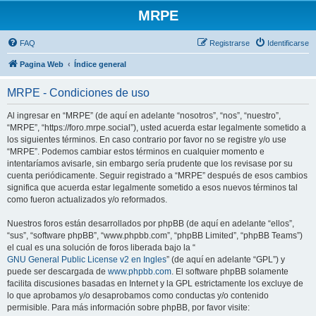
MRPE
FAQ
Registrarse
Identificarse
Pagina Web
Índice general
MRPE - Condiciones de uso
Al ingresar en “MRPE” (de aquí en adelante “nosotros”, “nos”, “nuestro”,
“MRPE”, “https://foro.mrpe.social”), usted acuerda estar legalmente sometido a
los siguientes términos. En caso contrario por favor no se registre y/o use
“MRPE”. Podemos cambiar estos términos en cualquier momento e
intentaríamos avisarle, sin embargo sería prudente que los revisase por su
cuenta periódicamente. Seguir registrado a “MRPE” después de esos cambios
significa que acuerda estar legalmente sometido a esos nuevos términos tal
como fueron actualizados y/o reformados.
Nuestros foros están desarrollados por phpBB (de aquí en adelante “ellos”,
“sus”, “software phpBB”, “www.phpbb.com”, “phpBB Limited”, “phpBB Teams”)
el cual es una solución de foros liberada bajo la “
GNU General Public License v2 en Ingles
” (de aquí en adelante “GPL”) y
puede ser descargada de
www.phpbb.com
. El software phpBB solamente
facilita discusiones basadas en Internet y la GPL estrictamente los excluye de
lo que aprobamos y/o desaprobamos como conductas y/o contenido
permisible. Para más información sobre phpBB, por favor visite: