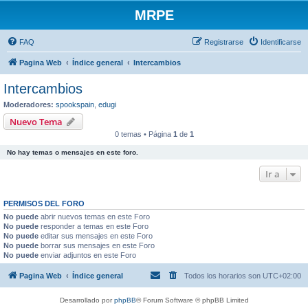
MRPE
FAQ
Registrarse
Identificarse
Pagina Web
Índice general
Intercambios
Intercambios
Moderadores:
spookspain
,
edugi
Nuevo Tema
0 temas • Página
1
de
1
No hay temas o mensajes en este foro.
Ir a
PERMISOS DEL FORO
No puede
abrir nuevos temas en este Foro
No puede
responder a temas en este Foro
No puede
editar sus mensajes en este Foro
No puede
borrar sus mensajes en este Foro
No puede
enviar adjuntos en este Foro
Pagina Web
Índice general
Todos los horarios son
UTC+02:00
Desarrollado por
phpBB
® Forum Software © phpBB Limited