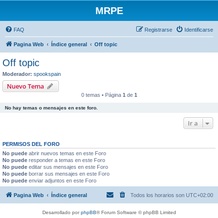
MRPE
FAQ
Registrarse
Identificarse
Pagina Web
Índice general
Off topic
Off topic
Moderador:
spookspain
Nuevo Tema
0 temas • Página
1
de
1
No hay temas o mensajes en este foro.
Ir a
PERMISOS DEL FORO
No puede
abrir nuevos temas en este Foro
No puede
responder a temas en este Foro
No puede
editar sus mensajes en este Foro
No puede
borrar sus mensajes en este Foro
No puede
enviar adjuntos en este Foro
Pagina Web
Índice general
Todos los horarios son
UTC+02:00
Desarrollado por
phpBB
® Forum Software © phpBB Limited