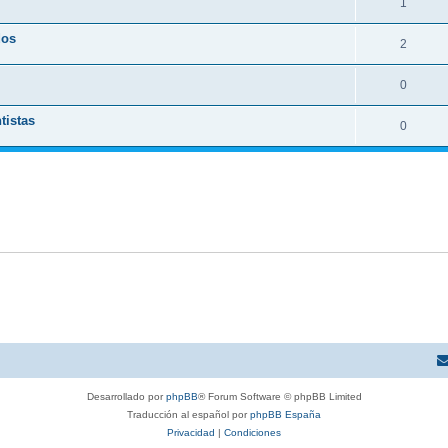
1
dos
2
0
tistas
0
Desarrollado por
phpBB
® Forum Software © phpBB Limited
Traducción al español por
phpBB España
Privacidad
|
Condiciones