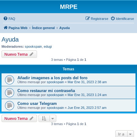
MRPE
FAQ
Registrarse
Identificarse
Pagina Web
Índice general
Ayuda
Ayuda
Moderadores:
spookspain
,
edugi
Nuevo Tema
3 temas • Página
1
de
1
Temas
Añadir imagenes a los posts del foro
Último mensaje por
spookspain
«
Mar Ene 31, 2023 2:38 am
Como restaurar mi contraseña
Último mensaje por
spookspain
«
Mar Ene 31, 2023 1:24 am
Como usar Telegram
Último mensaje por
spookspain
«
Jue Ene 26, 2023 2:57 am
Nuevo Tema
3 temas • Página
1
de
1
Ir a