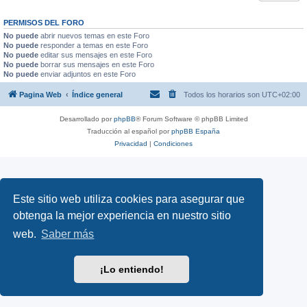
PERMISOS DEL FORO
No puede
abrir nuevos temas en este Foro
No puede
responder a temas en este Foro
No puede
editar sus mensajes en este Foro
No puede
borrar sus mensajes en este Foro
No puede
enviar adjuntos en este Foro
Pagina Web
Índice general
Todos los horarios son
UTC+02:00
Desarrollado por
phpBB
® Forum Software © phpBB Limited
Traducción al español por
phpBB España
Privacidad
|
Condiciones
Este sitio web utiliza cookies para asegurar que
obtenga la mejor experiencia en nuestro sitio
web.
Saber más
¡Lo entiendo!