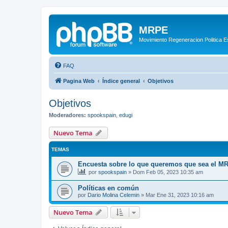
MRPE
Movimiento Regeneracion Politica 
FAQ
Pagina Web
Índice general
Objetivos
Objetivos
Moderadores:
spookspain
,
edugi
Nuevo Tema
TEMAS
Encuesta sobre lo que queremos que sea el M
por
spookspain
»
Dom Feb 05, 2023 10:35 am
Políticas en común
por
Dario Molina Celemin
»
Mar Ene 31, 2023 10:16 am
Nuevo Tema