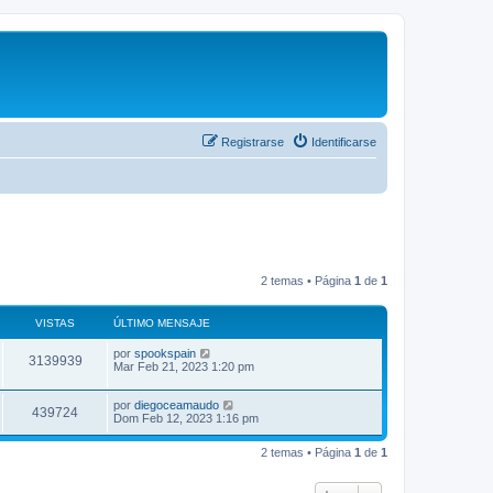
Registrarse
Identificarse
2 temas • Página
1
de
1
VISTAS
ÚLTIMO MENSAJE
por
spookspain
3139939
Mar Feb 21, 2023 1:20 pm
por
diegoceamaudo
439724
Dom Feb 12, 2023 1:16 pm
2 temas • Página
1
de
1