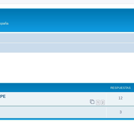
España
RESPUESTAS
RPE
12
1
2
3