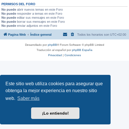
PERMISOS DEL FORO
No puede
abrir nuevos temas en este Foro
No puede
responder a temas en este Foro
No puede
editar sus mensajes en este Foro
No puede
borrar sus mensajes en este Foro
No puede
enviar adjuntos en este Foro
Pagina Web
Índice general
Todos los horarios son
UTC+02:00
Desarrollado por
phpBB
® Forum Software © phpBB Limited
Traducción al español por
phpBB España
Privacidad
|
Condiciones
Este sitio web utiliza cookies para asegurar que
obtenga la mejor experiencia en nuestro sitio
web.
Saber más
¡Lo entiendo!