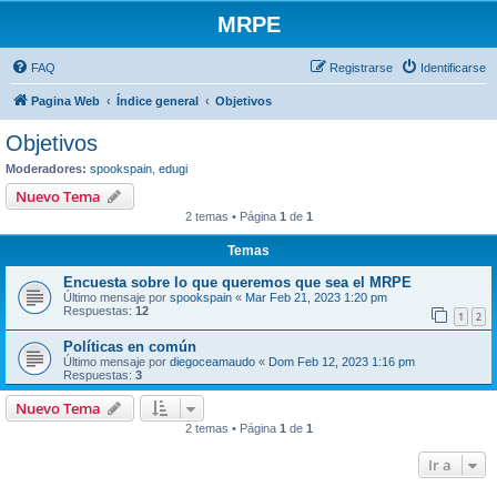
MRPE
FAQ
Registrarse
Identificarse
Pagina Web
Índice general
Objetivos
Objetivos
Moderadores:
spookspain
,
edugi
Nuevo Tema
2 temas • Página
1
de
1
Temas
Encuesta sobre lo que queremos que sea el MRPE
Último mensaje por
spookspain
«
Mar Feb 21, 2023 1:20 pm
Respuestas:
12
1
2
Políticas en común
Último mensaje por
diegoceamaudo
«
Dom Feb 12, 2023 1:16 pm
Respuestas:
3
Nuevo Tema
2 temas • Página
1
de
1
Ir a