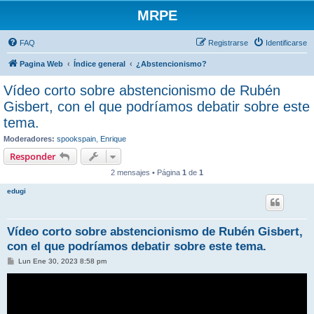
MRPE
FAQ
Registrarse
Identificarse
Pagina Web
Índice general
¿Abstencionismo?
Vídeo corto sobre abstencionismo de Rubén
Gisbert, con el que podríamos debatir sobre este
tema.
Moderadores:
spookspain
,
Enrique
Responder
2 mensajes • Página
1
de
1
edugi
Vídeo corto sobre abstencionismo de Rubén Gisbert,
con el que podríamos debatir sobre este tema.
M
Lun Ene 30, 2023 8:58 pm
e
n
s
a
j
e