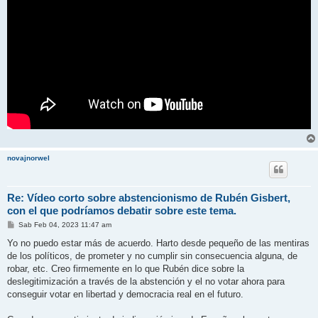
novajnorwel
Re: Vídeo corto sobre abstencionismo de Rubén Gisbert,
con el que podríamos debatir sobre este tema.
M
Sab Feb 04, 2023 11:47 am
e
n
Yo no puedo estar más de acuerdo. Harto desde pequeño de las mentiras
s
de los políticos, de prometer y no cumplir sin consecuencia alguna, de
a
j
robar, etc. Creo firmemente en lo que Rubén dice sobre la
e
deslegitimización a través de la abstención y el no votar ahora para
conseguir votar en libertad y democracia real en el futuro.