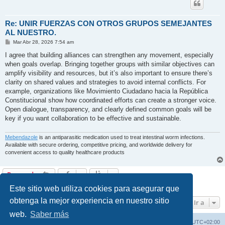
Re: UNIR FUERZAS CON OTROS GRUPOS SEMEJANTES
AL NUESTRO.
M
Mar Abr 28, 2026 7:54 am
e
n
I agree that building alliances can strengthen any movement, especially
s
when goals overlap. Bringing together groups with similar objectives can
a
j
amplify visibility and resources, but it’s also important to ensure there’s
e
clarity on shared values and strategies to avoid internal conflicts. For
example, organizations like Movimiento Ciudadano hacia la República
Constitucional show how coordinated efforts can create a stronger voice.
Open dialogue, transparency, and clearly defined common goals will be
key if you want collaboration to be effective and sustainable.
Mebendazole
is an antiparasitic medication used to treat intestinal worm infections.
Available with secure ordering, competitive pricing, and worldwide delivery for
convenient access to quality healthcare products
Responder
6 mensajes • Página
1
de
1
Este sitio web utiliza cookies para asegurar que
obtenga la mejor experiencia en nuestro sitio
Ir a
web.
Saber más
Pagina Web
Índice general
Todos los horarios son
UTC+02:00