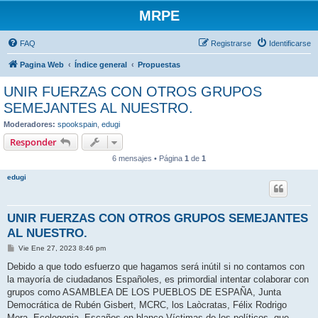
MRPE
FAQ
Registrarse
Identificarse
Pagina Web
Índice general
Propuestas
UNIR FUERZAS CON OTROS GRUPOS
SEMEJANTES AL NUESTRO.
Moderadores:
spookspain
,
edugi
Responder
6 mensajes • Página
1
de
1
edugi
UNIR FUERZAS CON OTROS GRUPOS SEMEJANTES
AL NUESTRO.
M
Vie Ene 27, 2023 8:46 pm
e
n
Debido a que todo esfuerzo que hagamos será inútil si no contamos con
s
la mayoría de ciudadanos Españoles, es primordial intentar colaborar con
a
j
grupos como ASAMBLEA DE LOS PUEBLOS DE ESPAÑA, Junta
e
Democrática de Rubén Gisbert, MCRC, los Laòcratas, Félix Rodrigo
Mora, Ecologenia, Escaños en blanco,Víctimas de los políticos, que