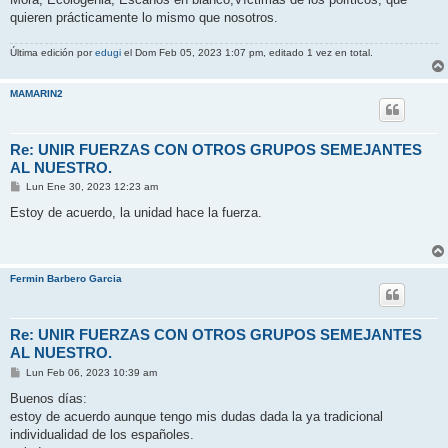
quieren prácticamente lo mismo que nosotros.
Última edición por
edugi
el Dom Feb 05, 2023 1:07 pm, editado 1 vez en total.
MAMARIN2
Re: UNIR FUERZAS CON OTROS GRUPOS SEMEJANTES
AL NUESTRO.
M
Lun Ene 30, 2023 12:23 am
e
n
Estoy de acuerdo, la unidad hace la fuerza.
s
a
j
e
Fermin Barbero Garcia
Re: UNIR FUERZAS CON OTROS GRUPOS SEMEJANTES
AL NUESTRO.
M
Lun Feb 06, 2023 10:39 am
e
n
Buenos días:
s
estoy de acuerdo aunque tengo mis dudas dada la ya tradicional
a
j
individualidad de los españoles.
e