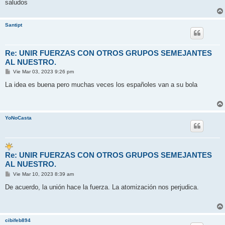
saludos
Santipt
Re: UNIR FUERZAS CON OTROS GRUPOS SEMEJANTES
AL NUESTRO.
M
Vie Mar 03, 2023 9:26 pm
e
n
La idea es buena pero muchas veces los españoles van a su bola
s
a
j
e
YoNoCasta
Re: UNIR FUERZAS CON OTROS GRUPOS SEMEJANTES
AL NUESTRO.
M
Vie Mar 10, 2023 8:39 am
e
n
De acuerdo, la unión hace la fuerza. La atomización nos perjudica.
s
a
j
e
cibifeb894