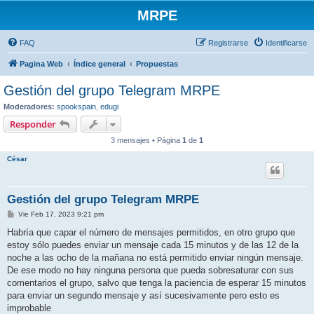
MRPE
FAQ
Registrarse
Identificarse
Pagina Web
Índice general
Propuestas
Gestión del grupo Telegram MRPE
Moderadores:
spookspain
,
edugi
Responder
3 mensajes • Página
1
de
1
César
Gestión del grupo Telegram MRPE
M
Vie Feb 17, 2023 9:21 pm
e
n
Habría que capar el número de mensajes permitidos, en otro grupo que
s
estoy sólo puedes enviar un mensaje cada 15 minutos y de las 12 de la
a
j
noche a las ocho de la mañana no está permitido enviar ningún mensaje.
e
De ese modo no hay ninguna persona que pueda sobresaturar con sus
comentarios el grupo, salvo que tenga la paciencia de esperar 15 minutos
para enviar un segundo mensaje y así sucesivamente pero esto es
improbable