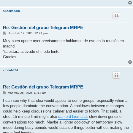
spookspain
Re: Gestión del grupo Telegram MRPE
M
Dom Feb 19, 2023 12:21 pm
e
n
Muy buen aporte ayer precisamente hablamos de eso en la reunión en
s
madrid
a
j
Ya estará activado el modo lento.
e
Gracias
cibifeb894
Re: Gestión del grupo Telegram MRPE
M
Mar May 26, 2026 11:12 am
e
n
I can see why that idea would appeal to some groups, especially when a
s
few people dominate the conversation. A cooldown between messages
a
j
could help keep discussions calmer and easier to follow. That said, a
e
strict 15-minute limit might also
sanford bismarck
slow down genuine
conversations too much. Maybe a lighter cooldown or temporary slow
mode during busy periods would balance things better without making the
group feel inactive.